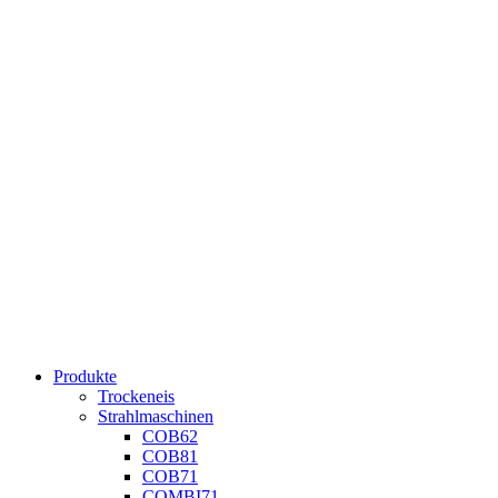
Produkte
Trockeneis
Strahlmaschinen
COB62
COB81
COB71
COMBI71