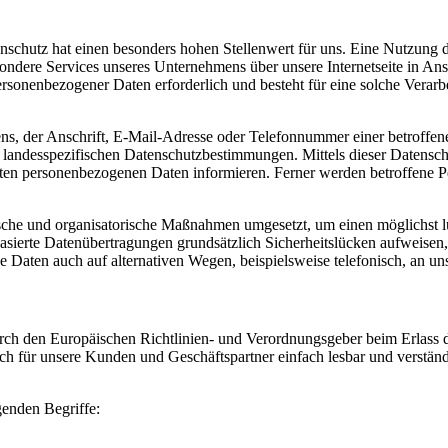
schutz hat einen besonders hohen Stellenwert für uns. Eine Nutzung de
ondere Services unseres Unternehmens über unsere Internetseite in A
rsonenbezogener Daten erforderlich und besteht für eine solche Verarbe
, der Anschrift, E-Mail-Adresse oder Telefonnummer einer betroffenen
andesspezifischen Datenschutzbestimmungen. Mittels dieser Datenschu
n personenbezogenen Daten informieren. Ferner werden betroffene Per
ische und organisatorische Maßnahmen umgesetzt, um einen möglichst lüc
ierte Datenübertragungen grundsätzlich Sicherheitslücken aufweisen, 
e Daten auch auf alternativen Wegen, beispielsweise telefonisch, an uns
 durch den Europäischen Richtlinien- und Verordnungsgeber beim Erl
uch für unsere Kunden und Geschäftspartner einfach lesbar und verstän
genden Begriffe: