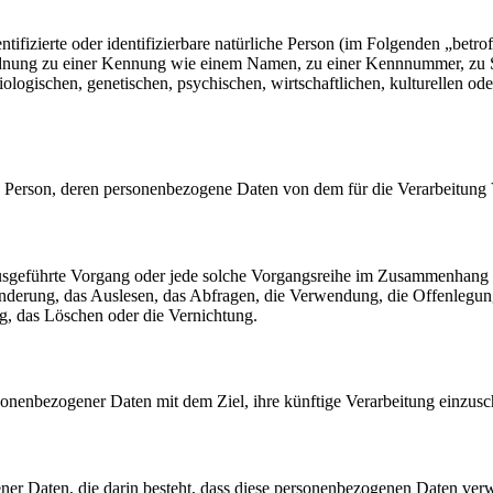
tifizierte oder identifizierbare natürliche Person (im Folgenden „betrof
uordnung zu einer Kennung wie einem Namen, zu einer Kennnummer, zu 
ischen, genetischen, psychischen, wirtschaftlichen, kulturellen oder so
liche Person, deren personenbezogene Daten von dem für die Verarbeitung
en ausgeführte Vorgang oder jede solche Vorgangsreihe im Zusammenhang
nderung, das Auslesen, das Abfragen, die Verwendung, die Offenlegun
g, das Löschen oder die Vernichtung.
sonenbezogener Daten mit dem Ziel, ihre künftige Verarbeitung einzus
gener Daten, die darin besteht, dass diese personenbezogenen Daten ve