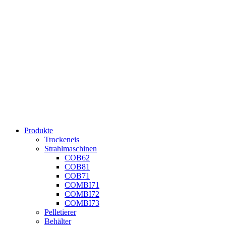
Produkte
Trockeneis
Strahlmaschinen
COB62
COB81
COB71
COMBI71
COMBI72
COMBI73
Pelletierer
Behälter