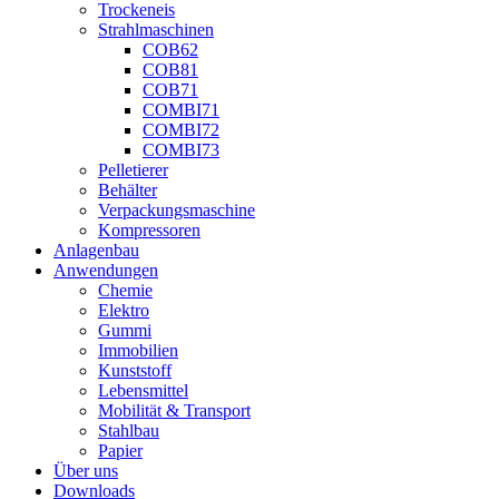
Trockeneis
Strahlmaschinen
COB62
COB81
COB71
COMBI71
COMBI72
COMBI73
Pelletierer
Behälter
Verpackungsmaschine
Kompressoren
Anlagenbau
Anwendungen
Chemie
Elektro
Gummi
Immobilien
Kunststoff
Lebensmittel
Mobilität & Transport
Stahlbau
Papier
Über uns
Downloads