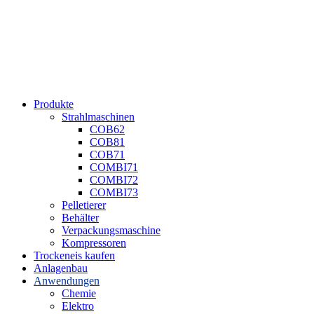
Produkte
Strahlmaschinen
COB62
COB81
COB71
COMBI71
COMBI72
COMBI73
Pelletierer
Behälter
Verpackungsmaschine
Kompressoren
Trockeneis kaufen
Anlagenbau
Anwendungen
Chemie
Elektro